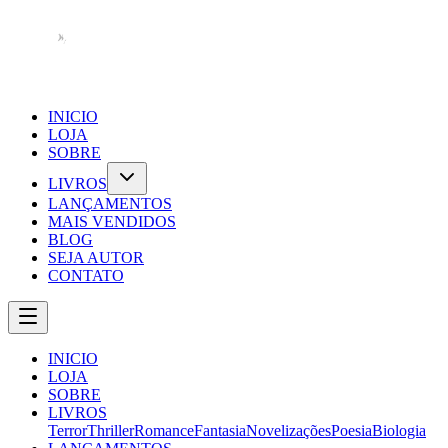
INICIO
LOJA
SOBRE
LIVROS
LANÇAMENTOS
MAIS VENDIDOS
BLOG
SEJA AUTOR
CONTATO
INICIO
LOJA
SOBRE
LIVROS
Terror
Thriller
Romance
Fantasia
Novelizações
Poesia
Biologia