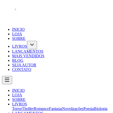
INICIO
LOJA
SOBRE
LIVROS
LANÇAMENTOS
MAIS VENDIDOS
BLOG
SEJA AUTOR
CONTATO
INICIO
LOJA
SOBRE
LIVROS
Terror
Thriller
Romance
Fantasia
Novelizações
Poesia
Biologia